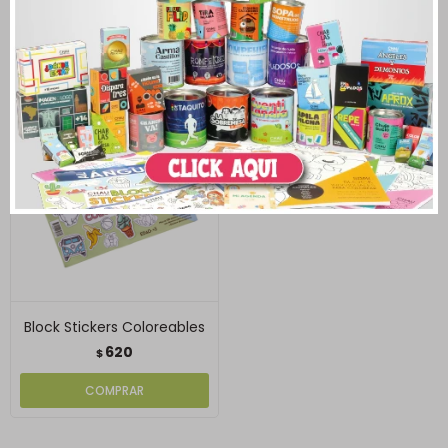
150
380
$
$
Block Stickers Coloreables
620
$