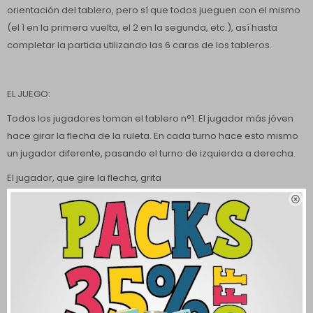
orientación del tablero, pero sí que todos jueguen con el mismo
(el 1 en la primera vuelta, el 2 en la segunda, etc.), así hasta
completar la partida utilizando las 6 caras de los tableros.
EL JUEGO:
Todos los jugadores toman el tablero n°1. El jugador más jóven
hace girar la flecha de la ruleta. En cada turno hace esto mismo
un jugador diferente, pasando el turno de izquierda a derecha.
El jugador, que gire la flecha, grita

¡YA! y todos los jugadores pueden comenzar.
Deben observar sus respectivos table-ros, y empezar a dibujar
completando los garabatos de base para conseguir 4
imágenes cuyo nombre comience con la letra que haya salido
en la ruleta y que sean identificables para los demás jugadores.
Estos dibujos pueden representar objetos o conceptos. Los