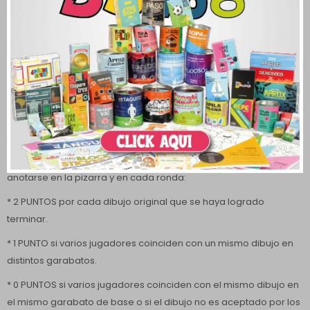
objetos suelen ser la solución más fácil, pero siempre existe el
riesgo de que el dibujo no sea el más original entre todos, ya que
es la opción que primero se les ocurra a todos los jugadores.
Intentá ser lo más ingenioso posible.
Por ejemplo, si sale la tetra C y toca utilizar el tablero 2 podremos
dibujar: carta, canilla, cucurucho y cruz...
El primer jugador que completa sus cuatro dibujos, grita ¡BASTA! y
todos tienen que dejar de dibujar. Cada jugador muestra sus
dibujos a todos los demás y empieza la puntuación que deberá
anotarse en la pizarra y en cada ronda:
* 2 PUNTOS por cada dibujo original que se haya logrado
terminar.
* 1 PUNTO si varios jugadores coinciden con un mismo dibujo en
distintos garabatos.
* 0 PUNTOS si varios jugadores coinciden con el mismo dibujo en
el mismo garabato de base o si el dibujo no es aceptado por los