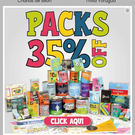
Charlas de sillón
Trivia Yorugua
920
920
$
$

Que suene la trivia
920
$