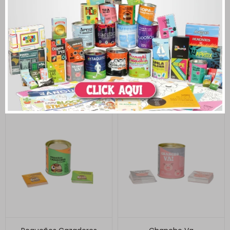
Arma Castillo
Fruti Flip
830
720
$
$