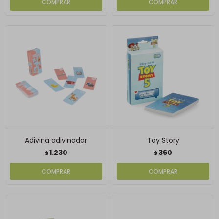
Adivina adivinador
Toy Story
1.230
360
$
$