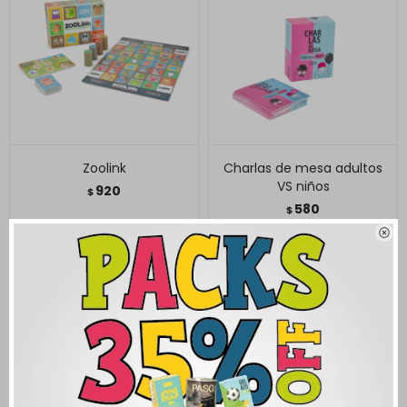
Zoolink
Charlas de mesa adultos
VS niños
920
$
580
$
