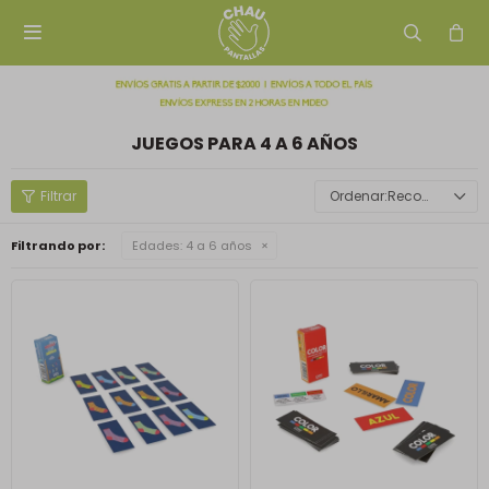

JUEGOS PARA 4 A 6 AÑOS
Recomendados
Filtrando por:
Edades:
4 a 6 años