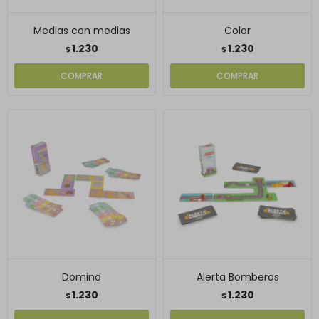
Medias con medias
Color
1.230
1.230
$
$
Domino
Alerta Bomberos
1.230
1.230
$
$