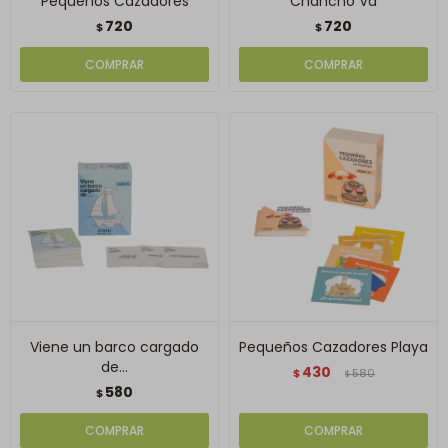
Pequeños Cazadores
Chancho Va
720
720
$
$
Viene un barco cargado
Pequeños Cazadores Playa
de...
430
$
580
$
580
$