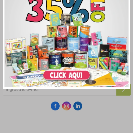
PACK DECO
2.208
$
2.760
$
Newsletter
¡Suscribite y recibí todas nuestras novedades!


