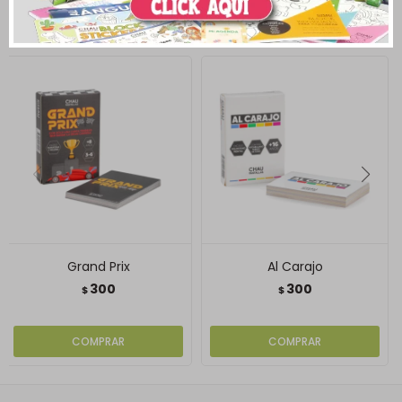
Productos que te pueden interesar
Grand Prix
Al Carajo
300
300
$
$