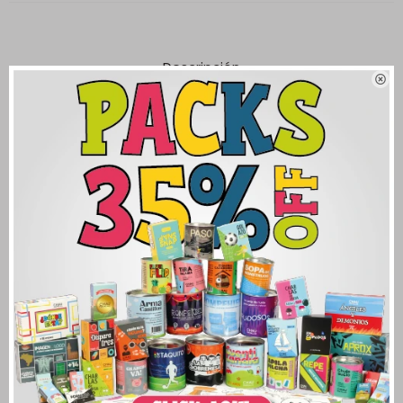
Descripción

¡Ordená los juguetes antes que los demás! Un juego de rapidez
visual y atención inspirado en Toy Story 5, donde cada jugador
deberá encontrar y tirar sus personajes lo más rápido posible
para quedarse sin cartas antes que nadie.
Ideal para jugar en familia o con amigos, con reglas súper
simples y partidas rápidas y divertidas. Además, incluye una
variante de memoria pensada para los más chicos.
Estimula la atención, la memoria, la rapidez mental y el lenguaje
mientras se divierten jugando sin pantallas.