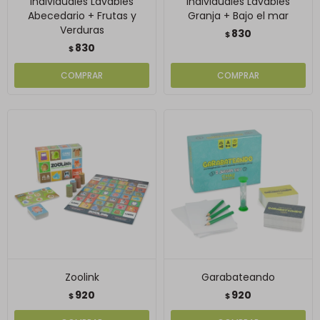
Individuales Lavables
Individuales Lavables
Abecedario + Frutas y
Granja + Bajo el mar
Verduras
830
$
830
$
Zoolink
Garabateando
920
920
$
$