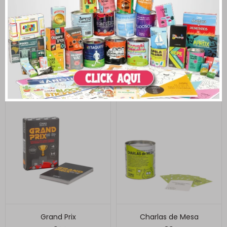
Ángeles y Demonios
Piedra Papel Tijera
740
300
$
$
Grand Prix
Charlas de Mesa