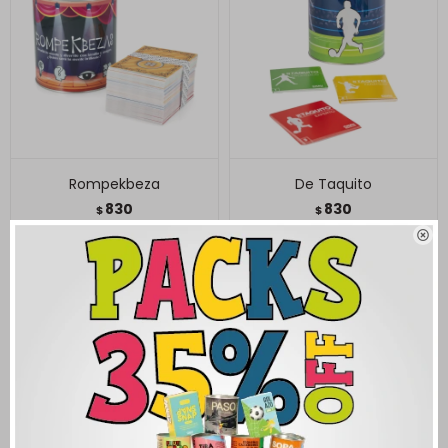
Rompekbeza
De Taquito
830
830
$
$
