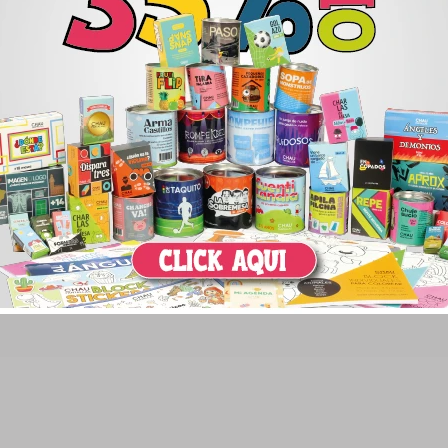
pra
Mi Cuenta
News
¡Suscr
comprar
Mi cuenta
ciones de compra
Mis compras
 y devoluciones
Mis direcciones
Wish List
