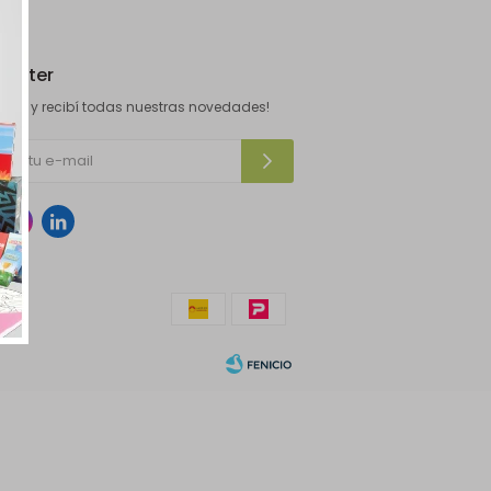
letter
ibite y recibí todas nuestras novedades!

