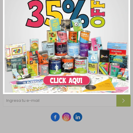
Newsletter
¡Suscribite y recibí todas nuestras novedades!


