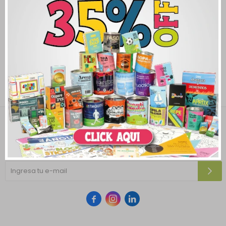
Newsletter
¡Suscribite y recibí todas nuestras novedades!


