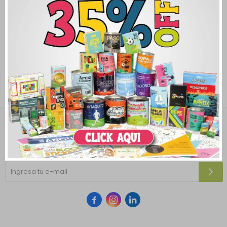
Newsletter
¡Suscribite y recibí todas nuestras novedades!


