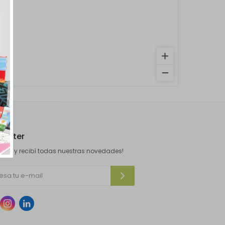
letter
ibite y recibí todas nuestras novedades!

