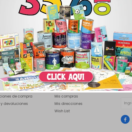
pra
Mi Cuenta
News
¡Suscr
comprar
Mi cuenta
ciones de compra
Mis compras
 y devoluciones
Mis direcciones
Wish List
